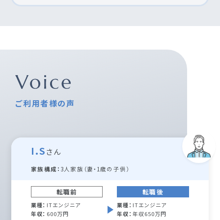
ご利用者様の声
I.S
さん
家族構成：
3人家族（妻・1歳の子供）
転職前
転職後
業種：
ITエンジニア
業種：
ITエンジニア
年収：
600万円
年収：
年収650万円